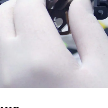
!
ли пищит.