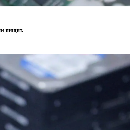
!
ли пищит.