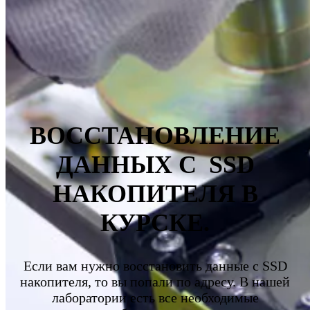
ВОССТАНОВЛЕНИЕ
ДАННЫХ С SSD
НАКОПИТЕЛЯ В
КУРСКЕ
.
Если вам нужно восстановить данные с SSD
накопителя, то вы попали по адресу. В нашей
лаборатории есть все необходимые